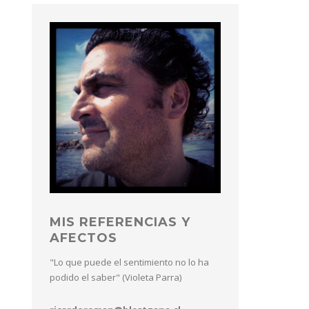
MIS REFERENCIAS Y
AFECTOS
"Lo que puede el sentimiento no lo ha
podido el saber" (Violeta Parra)