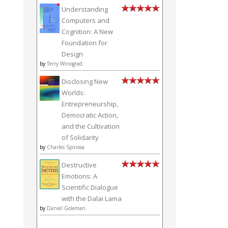
Understanding
Computers and
Cognition: A New
Foundation for
Design
by
Terry Winograd
Disclosing New
Worlds:
Entrepreneurship,
Democratic Action,
and the Cultivation
of Solidarity
by
Charles Spinosa
Destructive
Emotions: A
Scientific Dialogue
with the Dalai Lama
by
Daniel Goleman