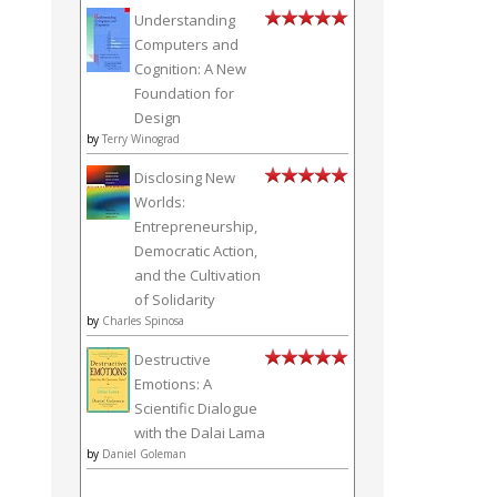
Understanding
Computers and
Cognition: A New
Foundation for
Design
by
Terry Winograd
Disclosing New
Worlds:
Entrepreneurship,
Democratic Action,
and the Cultivation
of Solidarity
by
Charles Spinosa
Destructive
Emotions: A
Scientific Dialogue
with the Dalai Lama
by
Daniel Goleman