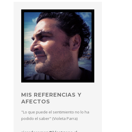
MIS REFERENCIAS Y
AFECTOS
"Lo que puede el sentimiento no lo ha
podido el saber" (Violeta Parra)