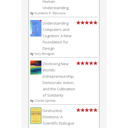
Human
Understanding
by
Humberto R. Maturana
Understanding
Computers and
Cognition: A New
Foundation for
Design
by
Terry Winograd
Disclosing New
Worlds:
Entrepreneurship,
Democratic Action,
and the Cultivation
of Solidarity
by
Charles Spinosa
Destructive
Emotions: A
Scientific Dialogue