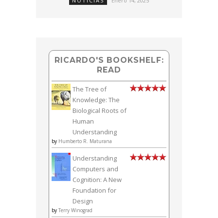
NOTICIAS
Enero 14, 2025
RICARDO'S BOOKSHELF:
READ
The Tree of
Knowledge: The
Biological Roots of
Human
Understanding
by
Humberto R. Maturana
Understanding
Computers and
Cognition: A New
Foundation for
Design
by
Terry Winograd