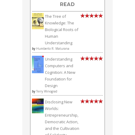
READ
The Tree of
Knowledge: The
Biological Roots of
Human
Understanding
by
Humberto R. Maturana
Understanding
Computers and
Cognition: A New
Foundation for
Design
by
Terry Winograd
Disclosing New
Worlds:
Entrepreneurship,
Democratic Action,
and the Cultivation
of Solidarity