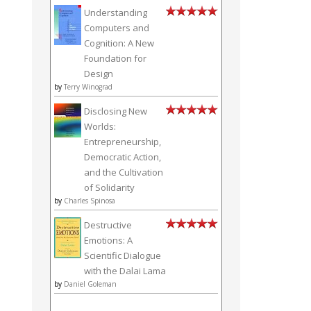
Understanding
Computers and
Cognition: A New
Foundation for
Design
by
Terry Winograd
Disclosing New
Worlds:
Entrepreneurship,
Democratic Action,
and the Cultivation
of Solidarity
by
Charles Spinosa
Destructive
Emotions: A
Scientific Dialogue
with the Dalai Lama
by
Daniel Goleman