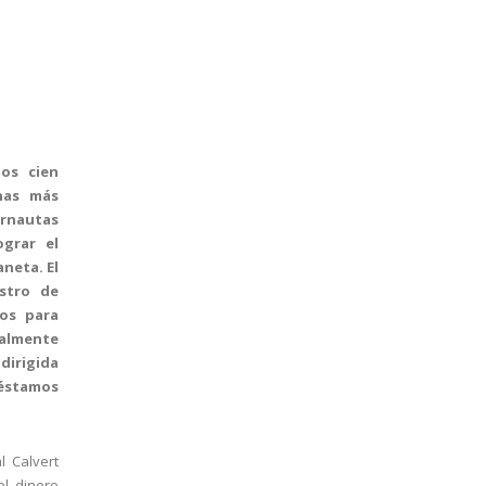
los cien
onas más
rnautas
ograr el
neta. El
istro de
cos para
malmente
dirigida
éstamos
l Calvert
el dinero