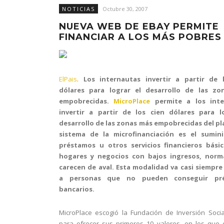
NOTICIAS
Octubre 30, 2007
NUEVA WEB DE EBAY PERMITE
FINANCIAR A LOS MÁS POBRES
ElPais
.
Los internautas invertir a partir de 
dólares para lograr el desarrollo de las z
empobrecidas.
MicroPlace
permite a los inte
invertir a partir de los cien dólares para l
desarrollo de las zonas más empobrecidas del pla
sistema de la microfinanciación es el sumin
préstamos u otros servicios financieros bási
hogares y negocios con bajos ingresos, nor
carecen de aval. Esta modalidad va casi siempre 
a personas que no pueden conseguir pr
bancarios.
MicroPlace escogió la Fundación de Inversión Socia
para ofrecer sus primeros 10 valores, en los que 