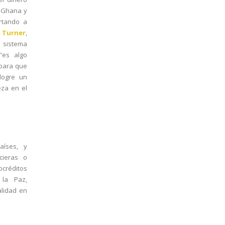
 Ghana y
ertando a
l Turner
,
 sistema
"es algo
 para que
 logre un
eza en el
aíses, y
cieras o
ocréditos
 la Paz,
lidad en