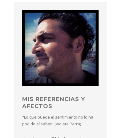
MIS REFERENCIAS Y
AFECTOS
"Lo que puede el sentimiento no lo ha
podido el saber" (Violeta Parra)