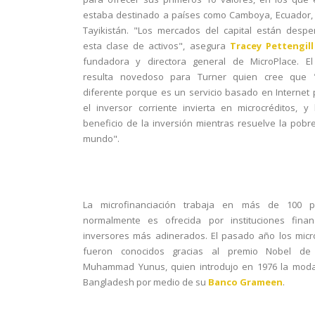
estaba destinado a países como Camboya, Ecuador,
Tayikistán. "Los mercados del capital están desp
esta clase de activos", asegura
Tracey Pettengil
fundadora y directora general de MicroPlace. El
resulta novedoso para Turner quien cree que 
diferente porque es un servicio basado en Internet
el inversor corriente invierta en microcréditos, y
beneficio de la inversión mientras resuelve la pobr
mundo".
La microfinanciación trabaja en más de 100 p
normalmente es ofrecida por instituciones finan
inversores más adinerados. El pasado año los micr
fueron conocidos gracias al premio Nobel de
Muhammad Yunus, quien introdujo en 1976 la moda
Bangladesh por medio de su
Banco Grameen
.