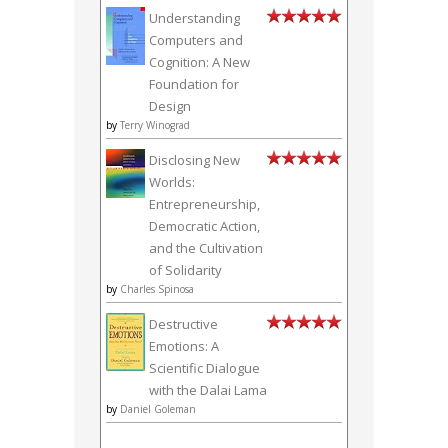
Understanding
Computers and
Cognition: A New
Foundation for
Design
by
Terry Winograd
Disclosing New
Worlds:
Entrepreneurship,
Democratic Action,
and the Cultivation
of Solidarity
by
Charles Spinosa
Destructive
Emotions: A
Scientific Dialogue
with the Dalai Lama
by
Daniel Goleman