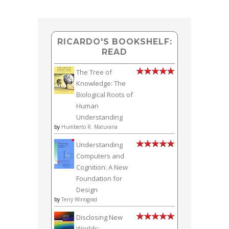
RICARDO'S BOOKSHELF:
READ
The Tree of
Knowledge: The
Biological Roots of
Human
Understanding
by
Humberto R. Maturana
Understanding
Computers and
Cognition: A New
Foundation for
Design
by
Terry Winograd
Disclosing New
Worlds: