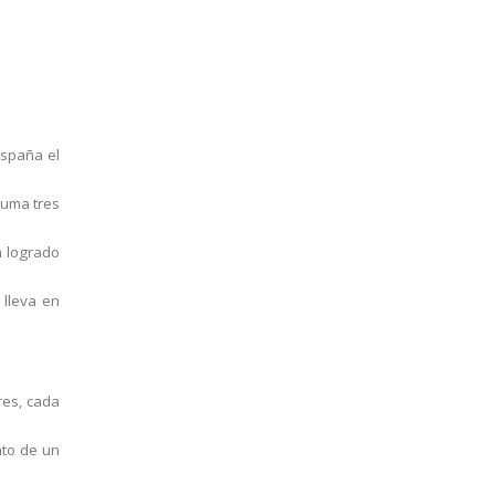
españa el
suma tres
a logrado
 lleva en
res, cada
nto de un