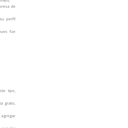
bajo),
presa de
su perfil
pues fue
te tipo,
a gratis,
 agregar