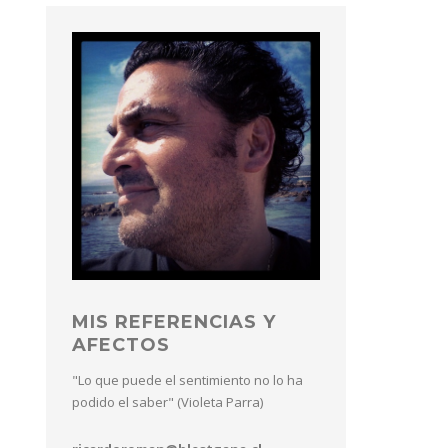
MIS REFERENCIAS Y
AFECTOS
"Lo que puede el sentimiento no lo ha
podido el saber" (Violeta Parra)