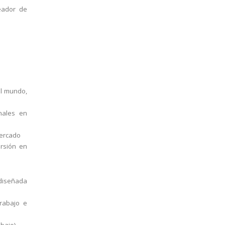
reador de
el mundo,
nales en
mercado
ersión en
 diseñada
trabajo e