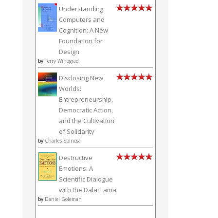
Understanding
Computers and
Cognition: A New
Foundation for
Design
by
Terry Winograd
Disclosing New
Worlds:
Entrepreneurship,
Democratic Action,
and the Cultivation
of Solidarity
by
Charles Spinosa
Destructive
Emotions: A
Scientific Dialogue
with the Dalai Lama
by
Daniel Goleman