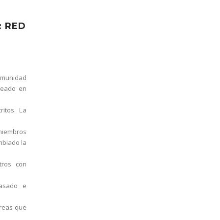
: RED
omunidad
reado en
ritos. La
miembros
mbiado la
tros con
pasado e
áreas que