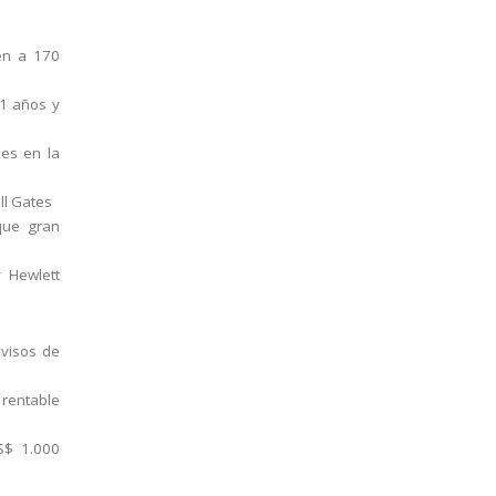
en a 170
41 años y
es en la
ll Gates
 que gran
 Hewlett
visos de
 rentable
S$ 1.000