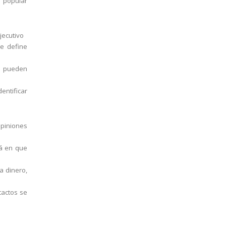
popular
jecutivo
se define
e pueden
entificar
opiniones
tá en que
a dinero,
tactos se