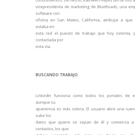
conocimientos. De hecho, Kathleen Hayes (en la foto a
vicepresidenta de marketing de BlueRoads, una em
software con
oficina en San Mateo, California, atribuye a que 
estaba en
esta red el puesto de trabajo que hoy ostenta, 
contactada por
esta vía.
BUSCANDO TRABAJO
LinkedIn funciona como todos los portales de es
aunque su
apariencia es más sobria. El usuario abre una cuent
sube los
datos que quiere se sepan de él y comienza a
contactos, los que