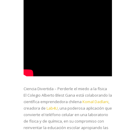
Ciencia Divertida – Perderle el miedo a la física
El Colegio Alberto Blest Gana está colaborando la
científica emprendedora chilena
Komal Dadlani
,
creadora de
Lab4U
, una poderosa aplicación que
convierte el teléfono celular en una laboratorio
de física y de química, en su compromiso con
reinventar la educación escolar apropiando las