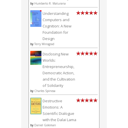
by
Humberto R. Maturana
Understanding
Computers and
Cognition: A New
Foundation for
Design
by
Terry Winograd
Disclosing New
Worlds:
Entrepreneurship,
Democratic Action,
and the Cultivation
of Solidarity
by
Charles Spinosa
Destructive
Emotions: A
Scientific Dialogue
with the Dalai Lama
by
Daniel Goleman