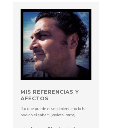
MIS REFERENCIAS Y
AFECTOS
"Lo que puede el sentimiento no lo ha
podido el saber" (Violeta Parra)