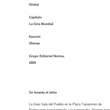
Global
Capítulo
La Gira Mundial
Kenichi
Ohmae
Grupo Editorial Norma
,
2005
Se levanta el telón
La Gran Sala
del Pueblo en
la Plaza Tiananmen
de
Beijing está acostumbrada a la coreografía. Durante más