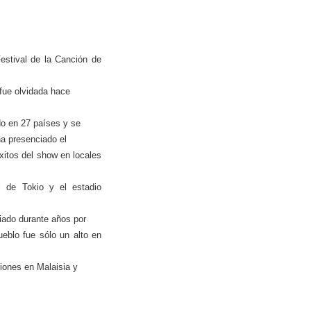
Festival de
la Canción
de
fue olvidada hace
do en 27 países y se
ha presenciado el
xitos del
show
en locales
l de Tokio y el estadio
ciado durante años por
eblo fue sólo un alto en
ciones en Malaisia y