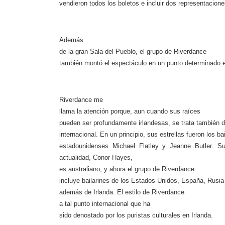
vendieron todos los boletos e incluir dos representacion
Además
de la gran Sala del Pueblo, el grupo de
Riverdance
también montó el espectá­culo en un punto determinado
Riverdance
me
llama la atención porque, aun cuando sus raíces
pueden ser profundamente irlandesas, se trata también
internacional. En un principio, sus estrellas fueron los ba
estadounidenses
Michael Flatley y Jeanne Butler.
Su
actualidad, Conor Hayes,
es australiano, y ahora el grupo de
Riverdance
incluye
bailarines de los Estados Unidos, España, Rusia
además de Irlanda. El estilo de
Riverdance
a tal punto internacional que
ha
sido denostado por los puristas culturales en Irlanda.