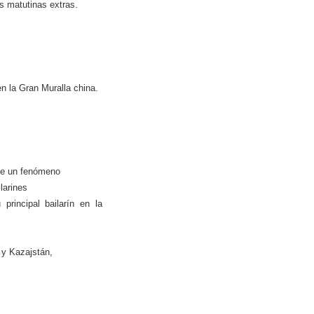
es matutinas extras.
 en
la Gran Muralla
china.
 de un fenómeno
ilarines
 principal bailarín en la
 y Kazajstán,