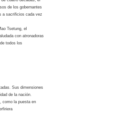
rsos de los gobernantes
 a sacrificios cada vez
ao Tse­tung, el
aludada con atronadoras
de todos los
ntadas. Sus dimensiones
idad de la nación.
s, como la puesta en
rfiriera