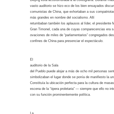
vasto auditorio se hizo eco de los bien ensayados discu
comunistas de China, que exhortaban a sus compatriotas
más grandes en nombre del socialismo. Allí
retumbaban también los aplausos al líder, el presidente M
Gran Timonel, cada una de cuyas comparecencias era s
ovaciones de miles de “parlamentarios” congregados des
confines de China para presenciar el espectáculo.
El
auditorio de
la Sala
del Pueblo puede alojar a más de ocho mil personas se
simbolizaban el lugar donde se ponía de manifiesto la un
Constituía la ubicación perfecta para la cultura de masa
escena de la “ópera proletaria” — siempre que ello no inte
con su función prominentemente política.
La