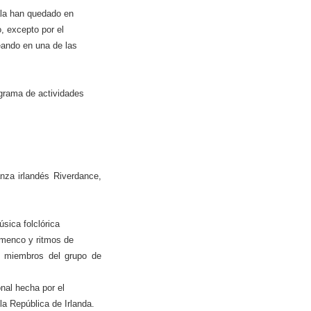
la
han quedado en
, excepto por el
eando en una de las
grama de actividades
anza irlandés
Riverdance,
úsica folclórica
lamenco y ritmos de
0 miembros del grupo de
onal hecha por el
la República
de Irlanda.