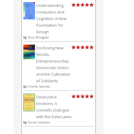
Understanding
Computers and
Cognition: A New
Foundation for
Design
by
Terry Winograd
Disclosing New
Worlds:
Entrepreneurship,
Democratic Action,
and the Cultivation
of Solidarity
by
Charles Spinosa
Destructive
Emotions: A
Scientific Dialogue
with the Dalai Lama
by
Daniel Goleman