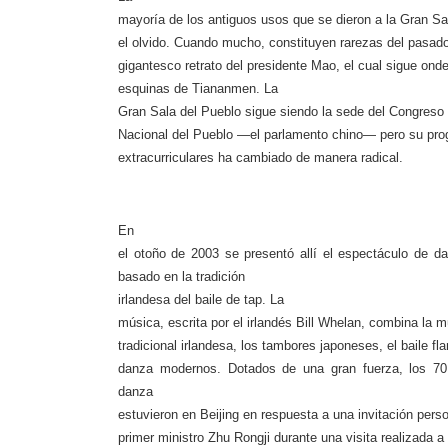
mayoría de los antiguos usos que se dieron a
la Gran Sa
el olvido. Cuando mucho, constituyen rarezas del pasado
gigantesco retrato del presidente Mao, el cual sigue ond
esquinas de Tiananmen.
La
Gran Sala
del Pueblo sigue siendo la sede del Congreso
Nacional del Pueblo —el parlamento chino— pero su pro
extracurriculares ha cambiado de manera radical.
En
el otoño de 2003 se presentó allí el espectáculo de d
basado en la tradición
irlandesa del baile de
tap.
La
música, escrita por el irlandés Bill Whelan, combina la m
tradicio­nal irlandesa, los tambores japoneses, el baile f
danza modernos. Dotados de una gran fuerza, los 7
danza
estuvieron en Beijing en respuesta a una invitación pers
primer ministro Zhu Rongji durante una visita realizada a