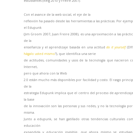
estudiantes (Reig 2010 y Freire 2007).
Con el avance de la web social, el eje de la
reflexión ha pasado desde las herramientas a las prácticas. Por ejemp
el Edupunk
(Jim Groom 2007, Juan Freire 2008), es una aproximación a las práctic
de la
enseñanza y el aprendizaje basada en una actitud
do it yourself
(DIY
hágalo usted mismo
?), que identifica una serie
de actitudes, comunidades y usos de la tecnología que nacieron c
Internet,
pero que ahora con
la Web
2.0 están mucho más disponibles por facilidad y costo. El rasgo princip
de la
estrategia Edupunk implica que el centro del proceso de aprendizaje
la base
de la innovación son las personas y sus redes, y no la tecnología por 
misma.
Junto a edupunk, se han gatillado otras tendencias culturales co
educación
expandida y educación invisible, que ahora mismo se estudian