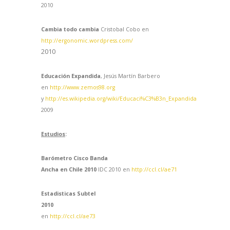
2010
Cambia todo cambia
Cristobal Cobo en
http://ergonomic.wordpress.com/
2010
Educación Expandida
, Jesús Martín Barbero
en
http://www.zemos98.org
y
http://es.wikipedia.org/wiki/Educaci%C3%B3n_Expandida
2009
Estudios
:
Barómetro Cisco Banda
Ancha en Chile 2010
IDC 2010 en
http://ccl.cl/ae71
Estadisticas Subtel
2010
en
http://ccl.cl/ae73