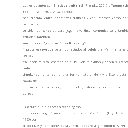
Los estudiantes son
?nativos digitales?
(Prensky, 2001) o
?generaci
red”
(Tapscott 2007, 2008) porque
han crecido entre dispositivos digitales y con internet como par
natural de
su vida, utilizándolos para jugar, divertirse, comunicarse y tambi
estudiar. También
son llamados
“
generación multitasking”
(multitarea) porque pasan conectados al celular, envían mensajes 
textos,
escuchan música, chatean en el PC, ven televisión y hacen sus tarea
todo
simultáneamente como una forma natural de vivir. Esto afecta 
modo de
interactuar socialmente, de aprender, estudiar y comportarse en 
colegio.
Es seguro que el acceso a tecnologías y
conexiones seguirá avanzando cada vez más rápido (Ley de Moo
1965) con
dispositivos y conexiones cada vez más poderosas y económicas. Pero