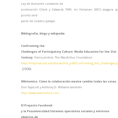
Ley
de Aumento constante de
aceleración (Clark y Edwards 1999, en Himanen 2001) asegura q
pronto será
parte de nuestro paisaje.
Bibliografía, blogs y wikipedia
:
Confronting the
Challenges of Participatory Culture: Media Education for the 21st
Century
. Henry Jenkins. The MacArthur Foundation
http://mitpress.mit.edu/books/full_pdfs/Confronting_the_Challenges.p
(2006)
Wikinomics. Cómo la colaboración masiva cambia todas las cosas.
Don Tapscott y Anthony D. Williams también
http://www.wikinomics.com
El Proyecto Facebook
y
la Posuniversidad Sistemas
operativos sociales y entornos
abiertos de