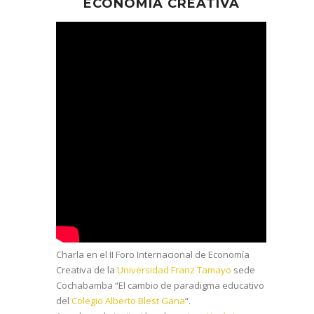
ECONOMÍA CREATIVA
Charla en el II Foro Internacional de Economía
Creativa de la
Universidad Franz Tamayo
sede
Cochabamba “El cambio de paradigma educativo
del
Colegio Alberto Blest Gana
“.