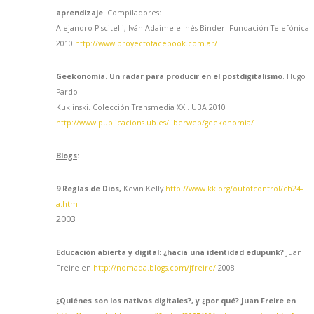
aprendizaje
. Compiladores:
Alejandro Piscitelli, Iván Adaime e Inés Binder. Fundación Telefónica
2010
http://www.proyectofacebook.com.ar/
Geekonomía. Un radar para producir en el postdigitalismo
. Hugo
Pardo
Kuklinski. Colección Transmedia XXI. UBA 2010
http://www.publicacions.ub.es/liberweb/geekonomia/
Blogs
:
9 Reglas de Dios,
Kevin Kelly
http://www.kk.org/outofcontrol/ch24-
a.html
2003
Educación abierta y digital: ¿hacia una identidad edupunk?
Juan
Freire en
http://nomada.blogs.com/jfreire/
2008
¿Quiénes son los nativos digitales?, y ¿por qué?
Juan Freire en