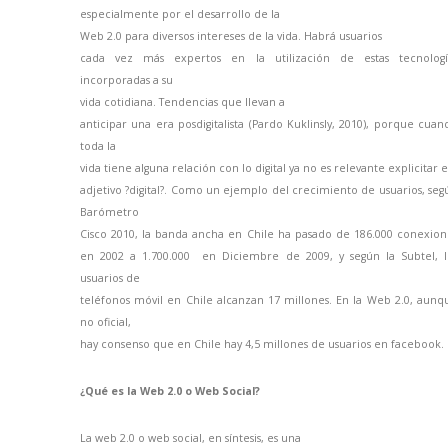
especialmente por el desarrollo de
la
Web
2.0 para diversos intereses de la vida. Habrá usuarios
cada vez más expertos en la utilización de estas tecnologí
incorporadas a su
vida cotidiana. Tendencias que llevan a
anticipar una era posdigitalista (Pardo Kuklinsly, 2010), porque cuan
toda la
vida tiene alguna relación con lo digital ya no es relevante explicitar e
adjetivo ?digital?. Como un ejemplo del crecimiento de usuarios, seg
Barómetro
Cisco 2010, la banda ancha en Chile ha pasado de 186.000 conexion
en
2002 a
1.700.000 en Diciembre de 2009, y según
la Subtel
, 
usuarios de
teléfonos móvil en Chile alcanzan 17 millones. En
la Web
2.0, aunq
no oficial,
hay consenso que en Chile hay 4,5 millones de usuarios en facebook.
¿Qué es
la Web
2.0 o Web Social?
La web 2.0 o web social, en síntesis, es una