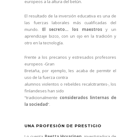
europeos a la altura del betún.
El resultado de la inversión educativa es una de
las fuerzas laborales más cualificadas del
mundo.
El secreto… los maestros
y un
aprendizaje bizco, con un ojo en la tradición y
otro en la tecnología.
Frente a los precarios y estresados profesores
europeos -Gran
Bretaña, por ejemplo, les acaba de permitir el
uso de la fuerza contra
alumnos violentos o rebeldes recalcitrantes-, los
finlandeses han sido
“tradicionalmente
considerados linternas de
la sociedad
“.
UNA PROFESIÓN DE PRESTIGIO
Lo cuenta
Reetta Hyvarinen
, investigadora de