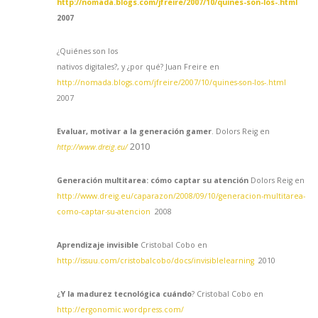
http://nomada.blogs.com/jfreire/2007/10/quines-son-los-.html
2007
¿Quiénes son los
nativos digitales?, y ¿por qué? Juan Freire en
http://nomada.blogs.com/jfreire/2007/10/quines-son-los-.html
2007
Evaluar, motivar a la generación gamer
. Dolors Reig en
2010
http://www.dreig.eu/
Generación multitarea: cómo captar su atención
Dolors Reig en
http://www.dreig.eu/caparazon/2008/09/10/generacion-multitarea-
como-captar-su-atencion
2008
Aprendizaje invisible
Cristobal Cobo en
http://issuu.com/cristobalcobo/docs/invisiblelearning
2010
¿Y la madurez tecnológica cuándo
? Cristobal Cobo en
http://ergonomic.wordpress.com/