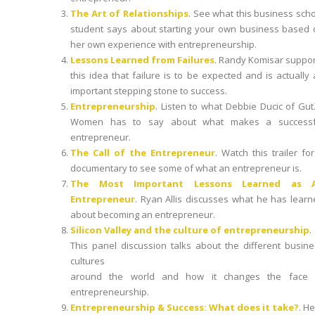
The Art of Relationships
. See what this business sch
student says about starting your own business based 
her own experience with entrepreneurship.
Lessons Learned from Failures
. Randy Komisar suppor
this idea that failure is to be expected and is actually
important stepping stone to success.
Entrepreneurship
. Listen to what Debbie Ducic of Gu
Women has to say about what makes a successf
entrepreneur.
The Call of the Entrepreneur
. Watch this trailer fo
documentary to see some of what an entrepreneur is.
The Most Important Lessons Learned as 
Entrepreneur
. Ryan Allis discusses what he has lear
about becoming an entrepreneur.
Silicon Valley and the culture of entrepreneurship
.
This panel discussion talks about the different busin
cultures
around the world and how it changes the face 
entrepreneurship.
Entrepreneurship & Success: What does it take?
. H