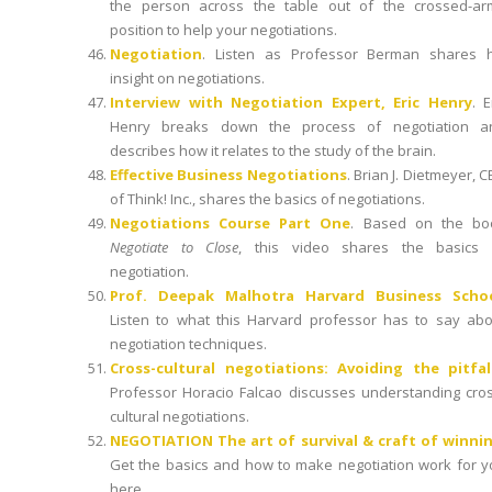
the person across the table out of the crossed-ar
position to help your negotiations.
Negotiation
. Listen as Professor Berman shares h
insight on negotiations.
Interview with Negotiation Expert, Eric Henry
. E
Henry breaks down the process of negotiation a
describes how it relates to the study of the brain.
Effective Business Negotiations
. Brian J. Dietmeyer, 
of Think! Inc., shares the basics of negotiations.
Negotiations Course Part One
. Based on the bo
Negotiate to Close
, this video shares the basics 
negotiation.
Prof. Deepak Malhotra Harvard Business Scho
Listen to what this Harvard professor has to say abo
negotiation techniques.
Cross-cultural negotiations: Avoiding the pitfal
Professor Horacio Falcao discusses understanding cros
cultural negotiations.
NEGOTIATION The art of survival & craft of winni
Get the basics and how to make negotiation work for y
here.