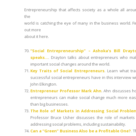
Entrepreneurship that affects society as a whole all aro
the
world is catching the eye of many in the business world. F
out more
about it here.
“Social Entrepreneurship” – Ashoka’s Bill Drayt
speaks…
. Drayton talks about entrepreneurs who ma
important social changes around the world.
Key Traits of Social Entrepreneurs
. Learn what tra
successful social entrepreneurs have in this interview w
John Elkington.
Entrepreneur Professor Mark Ahn
. Ahn discusses h
entrepreneurs can make social change much more easi
than big businesses.
The Role of Markets in Addressing Social Proble
Professor Bruce Usher discusses the role of markets 
addressing social problems, including sustainability.
Can a “Green” Business Also be a Profitable One?
. 