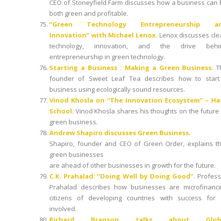
CEO of Stoneyfield Farm discusses how a business can 
both green and profitable.
“Green Technology Entrepreneurship a
Innovation” with Michael Lenox
. Lenox discusses cl
technology, innovation, and the drive behi
entrepreneurship in green technology.
Starting a Business : Making a Green Business
. 
founder of Sweet Leaf Tea describes how to start
business using ecologically sound resources.
Vinod Khosla on “The Innovation Ecosystem” – Ha
School
. Vinod Khosla shares his thoughts on the future
green business.
Andrew Shapiro discusses Green Business
.
Shapiro, founder and CEO of Green Order, explains th
green businesses
are ahead of other businesses in growth for the future.
C.K. Prahalad: “Doing Well by Doing Good”
. Profes
Prahalad describes how businesses are microfinanci
citizens of developing countries with success for a
involved.
Richard Branson talks about Glob