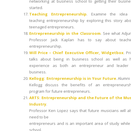
networking at business school to getting their busine
started.
Teaching Entrepreneurship
. Examine the idea 
teaching entrepreneurship by exploring this story abo
teenaged entrepreneurs.
Entrepreneurship in the Classroom
. See what Adjun
Professor Jack Kaplan has to say about teachi
entrepreneurship.
Will Price – Chief Executive Officer, Widgetbox
. Pr
talks about being in business school as well as h
experience as both an entrepreneur and leader 
business.
Kellogg: Entrepreneurship is in Your Future
. Alumni
Kellogg discuss the benefits of an entrepreneursh
program for future entrepreneurs.
ARTS: Entrepreneurship and the Future of the Mus
Industry
.
Professor Ken Lopez says that future musicians will a
need to be
entrepreneurs and is an important area of study while
school.