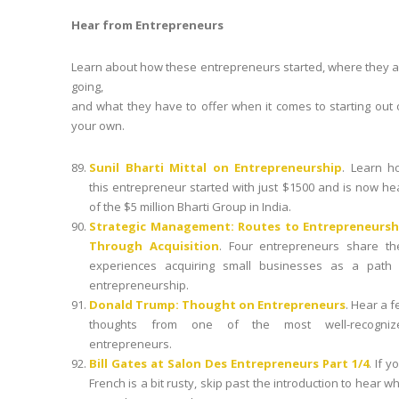
Hear from Entrepreneurs
Learn about how these entrepreneurs started, where they 
going,
and what they have to offer when it comes to starting out
your own.
Sunil Bharti Mittal on Entrepreneurship
. Learn h
this entrepreneur started with just $1500 and is now h
of the $5 million Bharti Group in India.
Strategic Management: Routes to Entrepreneursh
Through Acquisition
. Four entrepreneurs share the
experiences acquiring small businesses as a path 
entrepreneurship.
Donald Trump: Thought on Entrepreneurs
. Hear a 
thoughts from one of the most well-recogniz
entrepreneurs.
Bill Gates at Salon Des Entrepreneurs Part 1/4
. If y
French is a bit rusty, skip past the introduction to hear w