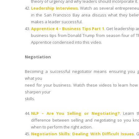
theory of urgency and why leaders should incorporate it.
Leadership Interviews
. Watch as several entrepreneu
in the San Francisco Bay area discuss what they belie
makes a leader successful.
Apprentice 4 – Business Tips Part 1
. Get leadership 
business tips from Donald Trump from season four of T
Apprentice condensed into this video.
Negotiation
Becoming a successful negotiator means ensuring you g
what you
need for your business. Watch these videos to learn how 
sharpen your
skills.
NLP – Are You Selling or Negotiating?
. Learn t
difference between selling and negotiating so you kn
when to perform the right action.
Negotiation Skills: Dealing With Difficult Issues
. 