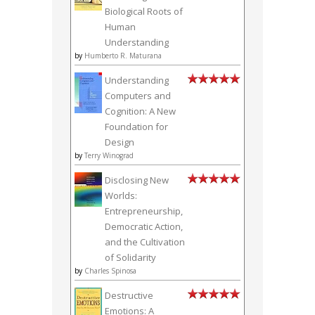
Biological Roots of
Human
Understanding
by
Humberto R. Maturana
Understanding
Computers and
Cognition: A New
Foundation for
Design
by
Terry Winograd
Disclosing New
Worlds:
Entrepreneurship,
Democratic Action,
and the Cultivation
of Solidarity
by
Charles Spinosa
Destructive
Emotions: A