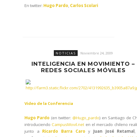
En twitter:
Hugo Pardo
,
Carlos Scolari
NOTICIAS
Noviembre 24, 2009
INTELIGENCIA EN MOVIMIENTO –
REDES SOCIALES MÓVILES
Video de la Conferencia
Hugo Pardo
(en twitter:
@Hugo_pardo
) en Santiago de Ch
introduciendo
CampusMovil.net
en el mercado chileno real
junto a
Ricardo Barra Caro
y
Juan José Retamal
,