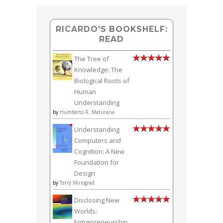
RICARDO'S BOOKSHELF:
READ
The Tree of
Knowledge: The
Biological Roots of
Human
Understanding
by
Humberto R. Maturana
Understanding
Computers and
Cognition: A New
Foundation for
Design
by
Terry Winograd
Disclosing New
Worlds:
Entrepreneurship,