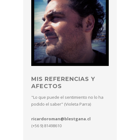
MIS REFERENCIAS Y
AFECTOS
"Lo que puede el sentimiento no lo ha
podido el saber" (Violeta Parra)
ricardoroman@blestgana.cl
(+56 9) 81498610