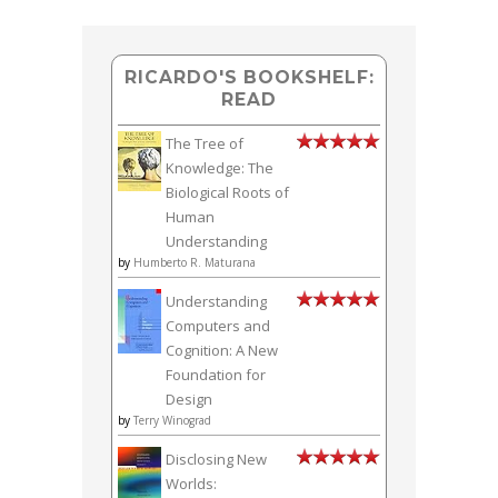
RICARDO'S BOOKSHELF:
READ
The Tree of
Knowledge: The
Biological Roots of
Human
Understanding
by
Humberto R. Maturana
Understanding
Computers and
Cognition: A New
Foundation for
Design
by
Terry Winograd
Disclosing New
Worlds: