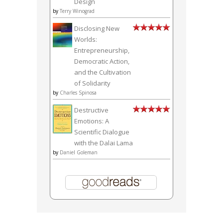
Design
by
Terry Winograd
Disclosing New
Worlds:
Entrepreneurship,
Democratic Action,
and the Cultivation
of Solidarity
by
Charles Spinosa
Destructive
Emotions: A
Scientific Dialogue
with the Dalai Lama
by
Daniel Goleman