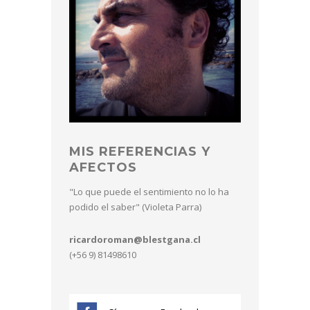
MIS REFERENCIAS Y
AFECTOS
"Lo que puede el sentimiento no lo ha
podido el saber" (Violeta Parra)
ricardoroman@blestgana.cl
(+56 9) 81498610