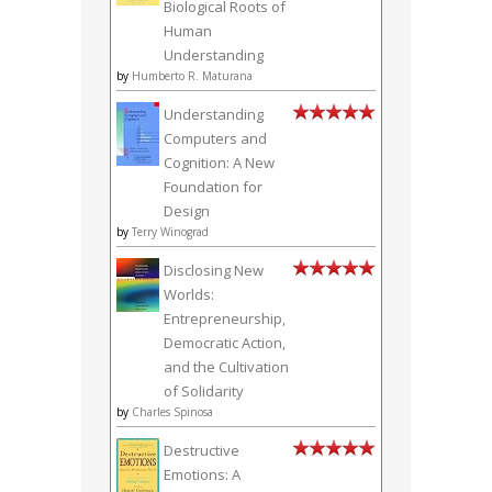
Biological Roots of
Human
Understanding
by
Humberto R. Maturana
Understanding
Computers and
Cognition: A New
Foundation for
Design
by
Terry Winograd
Disclosing New
Worlds:
Entrepreneurship,
Democratic Action,
and the Cultivation
of Solidarity
by
Charles Spinosa
Destructive
Emotions: A