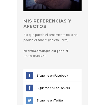
MIS REFERENCIAS Y
AFECTOS
"Lo que puede el sentimiento no lo ha
podido el saber" (Violeta Parra)
ricardoroman@blestgana.cl
(+56 9) 81498610
Sígueme en Facebook
Sígueme en FabLab ABG
Sígueme en Twitter