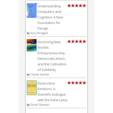
Understanding
Computers and
Cognition: A New
Foundation for
Design
by
Terry Winograd
Disclosing New
Worlds:
Entrepreneurship,
Democratic Action,
and the Cultivation
of Solidarity
by
Charles Spinosa
Destructive
Emotions: A
Scientific Dialogue
with the Dalai Lama
by
Daniel Goleman