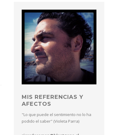
MIS REFERENCIAS Y
AFECTOS
"Lo que puede el sentimiento no lo ha
podido el saber" (Violeta Parra)