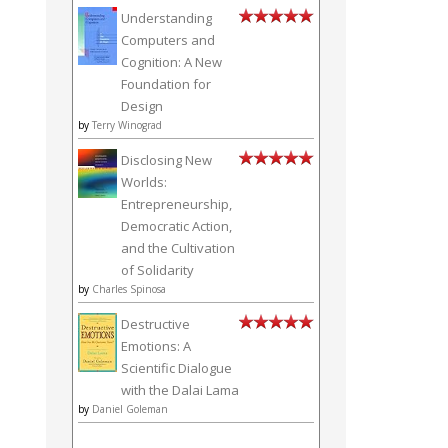
Understanding
Computers and
Cognition: A New
Foundation for
Design
by
Terry Winograd
Disclosing New
Worlds:
Entrepreneurship,
Democratic Action,
and the Cultivation
of Solidarity
by
Charles Spinosa
Destructive
Emotions: A
Scientific Dialogue
with the Dalai Lama
by
Daniel Goleman