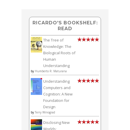
RICARDO'S BOOKSHELF:
READ
The Tree of
Knowledge: The
Biological Roots of
Human
Understanding
by
Humberto R. Maturana
Understanding
Computers and
Cognition: A New
Foundation for
Design
by
Terry Winograd
Disclosing New
Worlds: