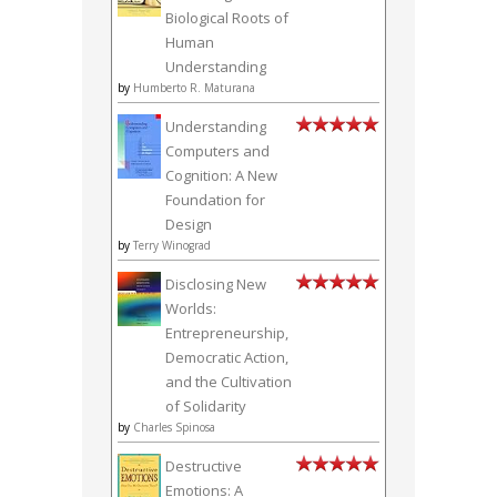
Biological Roots of
Human
Understanding
by
Humberto R. Maturana
Understanding
Computers and
Cognition: A New
Foundation for
Design
by
Terry Winograd
Disclosing New
Worlds:
Entrepreneurship,
Democratic Action,
and the Cultivation
of Solidarity
by
Charles Spinosa
Destructive
Emotions: A