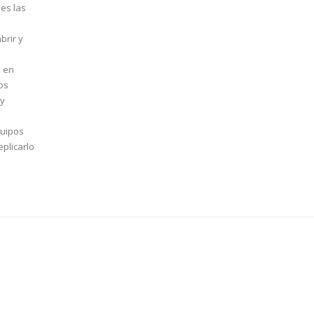
nes las
brir y
o en
os
 y
quipos
eplicarlo