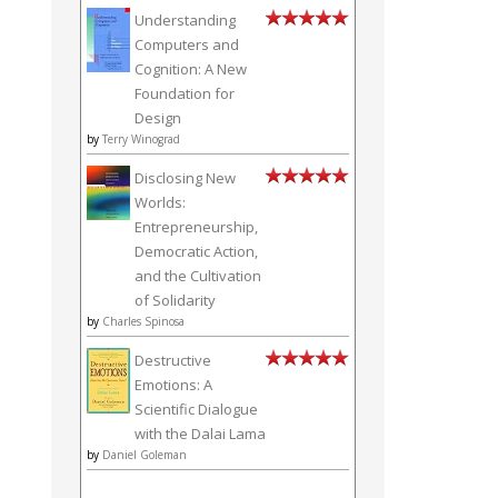
Understanding
Computers and
Cognition: A New
Foundation for
Design
by
Terry Winograd
Disclosing New
Worlds:
Entrepreneurship,
Democratic Action,
and the Cultivation
of Solidarity
by
Charles Spinosa
Destructive
Emotions: A
Scientific Dialogue
with the Dalai Lama
by
Daniel Goleman