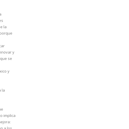
a
es
de la
 porque
car
innovar y
 que se
xico y
 la
.
ue
o implica
ejora:
en a los