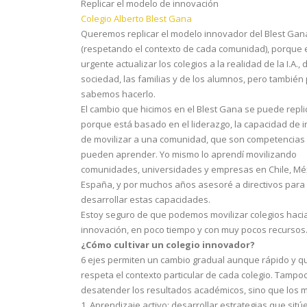
Replicar el modelo de innovación
Colegio Alberto Blest Gana
Queremos replicar el modelo innovador del Blest Gan
(respetando el contexto de cada comunidad), porque 
urgente actualizar los colegios a la realidad de la I.A., 
sociedad, las familias y de los alumnos, pero también
sabemos hacerlo.
El cambio que hicimos en el Blest Gana se puede repli
porque está basado en el liderazgo, la capacidad de 
de movilizar a una comunidad, que son competencias
pueden aprender. Yo mismo lo aprendí movilizando
comunidades, universidades y empresas en Chile, Mé
España, y por muchos años asesoré a directivos para
desarrollar estas capacidades.
Estoy seguro de que podemos movilizar colegios hacia
innovación, en poco tiempo y con muy pocos recursos
¿Cómo cultivar un colegio innovador?
6 ejes permiten un cambio gradual aunque rápido y q
respeta el contexto particular de cada colegio. Tampoc
desatender los resultados académicos, sino que los m
1. Aprendizaje activo: desarrollar estrategias que sitú