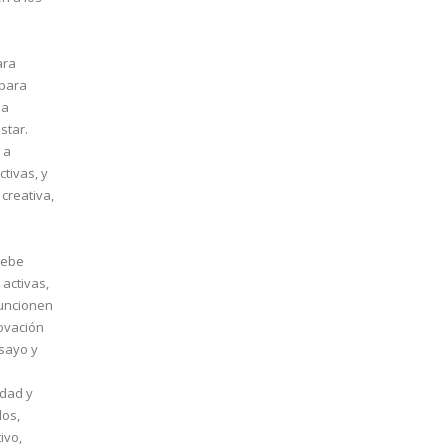
ara
 para
la
star.
 a
tivas, y
creativa,
debe
activas,
funcionen
novación
nsayo y
idad y
los,
ivo,