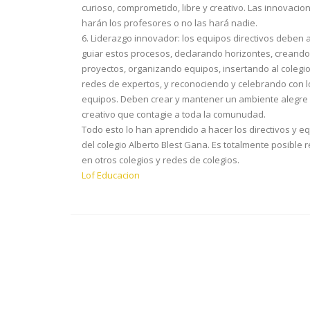
curioso, comprometido, libre y creativo. Las innovacio
harán los profesores o no las hará nadie.
6. Liderazgo innovador: los equipos directivos deben a
guiar estos procesos, declarando horizontes, creando
proyectos, organizando equipos, insertando al colegi
redes de expertos, y reconociendo y celebrando con l
equipos. Deben crear y mantener un ambiente alegre
creativo que contagie a toda la comunudad.
Todo esto lo han aprendido a hacer los directivos y e
del colegio Alberto Blest Gana. Es totalmente posible r
en otros colegios y redes de colegios.
Lof Educacion