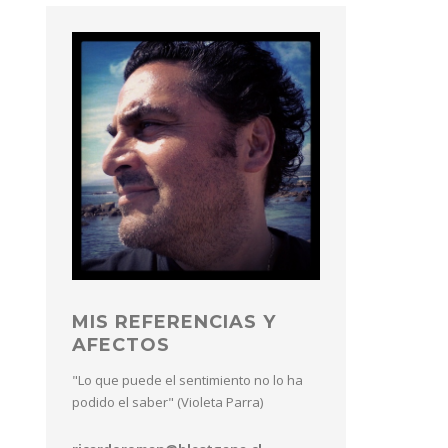
MIS REFERENCIAS Y
AFECTOS
"Lo que puede el sentimiento no lo ha
podido el saber" (Violeta Parra)