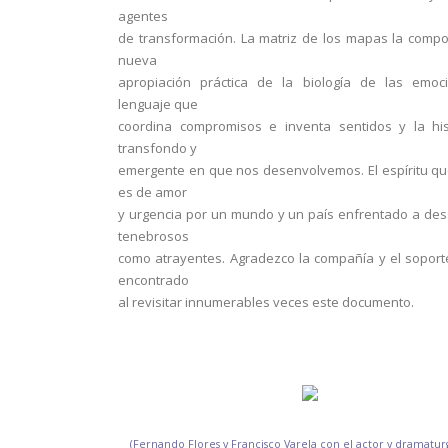
agentes
de transformación. La matriz de los mapas la com
nueva
apropiación práctica de la biología de las emoci
lenguaje que
coordina compromisos e inventa sentidos y la his
transfondo y
emergente en que nos desenvolvemos. El espíritu qu
es de amor
y urgencia por un mundo y un país enfrentado a des
tenebrosos
como atrayentes. Agradezco la compañía y el sopor
encontrado
al revisitar innumerables veces este documento.
(Fernando Flores y Francisco Varela con el actor y dramatur