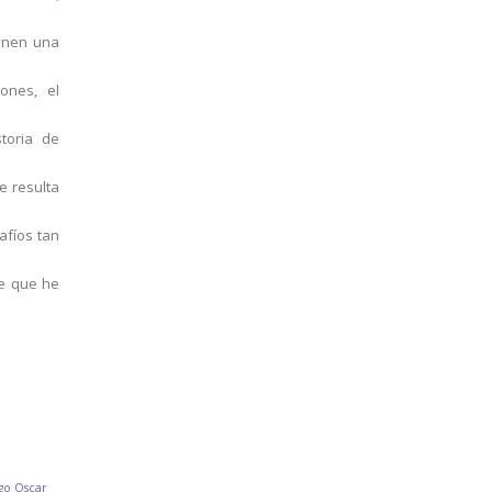
ponen una
ones, el
toria de
e resulta
afíos tan
te que he
go Oscar