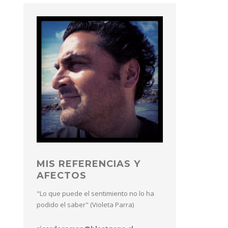
MIS REFERENCIAS Y
AFECTOS
"Lo que puede el sentimiento no lo ha
podido el saber" (Violeta Parra)