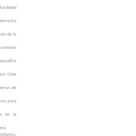
ofundidad
derrocha
ión de lo
contexto
 desafíos
tro Chile
nteras de
amos para
os en la
para
lidarios,