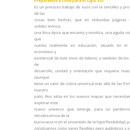
Preparemos a Chile para el Siglo XXI
.
Es un precioso trabajo de esos con la sencillez y pr
de las
cosas bien hechas, que en reducidas páginas 
solidez teórica,
una lírica épica que encanta y moviliza, una aguda vis
que
cuenta realmente en educación, situado en el 
económico y
existencial de este inicio de milenio, y también de los
de
desarrollo, unidad y orientación que requiere nues
(aunque
tiene un valor de sobra universal más allá de las fro
nuestro
país). Nos sitúa en los nuevos mapas que necesit
explorar este
nuevo universo que emerge, para no perdern
obsolescencia de la
burocracia ni en el sinsentido de la hiperflexibilidad, 
construirnos como seres flexibles pero auténticos y so