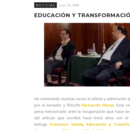
NOTICIAS
Julio 29, 2008
EDUCACIÓN Y TRANSFORMACI
He comentado muchas veces el afecto y admiración 
por el senador y filósofo
Fernando Flores
. Esta ve
pena mencionarlo ante la recuperación que hace e
del artículo que escribió hace trece años con el 
biólogo
Francisco Varela
,
Educación y Transfo