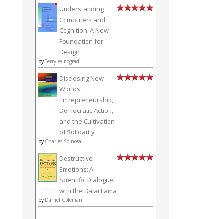
Understanding
Computers and
Cognition: A New
Foundation for
Design
by
Terry Winograd
Disclosing New
Worlds:
Entrepreneurship,
Democratic Action,
and the Cultivation
of Solidarity
by
Charles Spinosa
Destructive
Emotions: A
Scientific Dialogue
with the Dalai Lama
by
Daniel Goleman