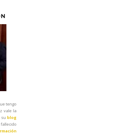
ÓN
que tengo
z vale la
n su
blog
fallecido
rmación