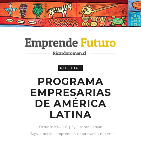
NOTICIAS
PROGRAMA
EMPRESARIAS
DE AMÉRICA
LATINA
Octubre 29, 2008
| By
Ricardo Roman
| Tags:
america
,
emprender
,
empresarias
,
mujeres